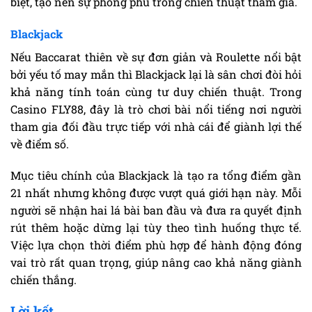
biệt, tạo nên sự phong phú trong chiến thuật tham gia.
Blackjack
Nếu Baccarat thiên về sự đơn giản và Roulette nổi bật
bởi yếu tố may mắn thì Blackjack lại là sân chơi đòi hỏi
khả năng tính toán cùng tư duy chiến thuật. Trong
Casino FLY88, đây là trò chơi bài nổi tiếng nơi người
tham gia đối đầu trực tiếp với nhà cái để giành lợi thế
về điểm số.
Mục tiêu chính của Blackjack là tạo ra tổng điểm gần
21 nhất nhưng không được vượt quá giới hạn này. Mỗi
người sẽ nhận hai lá bài ban đầu và đưa ra quyết định
rút thêm hoặc dừng lại tùy theo tình huống thực tế.
Việc lựa chọn thời điểm phù hợp để hành động đóng
vai trò rất quan trọng, giúp nâng cao khả năng giành
chiến thắng.
Lời kết