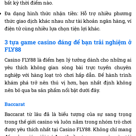
bất kỳ thời điểm nào.
Đa dạng hình thức nhận tiền: Hỗ trợ nhiều phương
thức giao dịch khác nhau như tài khoản ngân hàng, ví
điện tử cùng nhiều lựa chọn tiện lợi khác.
3 tựa game casino đáng để bạn trải nghiệm ở
FLY88
Casino FLY88 là điểm hẹn lý tưởng dành cho những ai
yêu thích không gian sòng bài trực tuyến chuyên
nghiệp với hàng loạt trò chơi hấp dẫn. Để hành trình
khám phá trở nên thú vị hơn, bạn nhất định không
nên bỏ qua ba sản phẩm nổi bật dưới đây.
Baccarat
Baccarat từ lâu đã là biểu tượng của sự sang trọng
trong thế giới casino và luôn nằm trong nhóm trò chơi
được yêu thích nhất tại Casino FLY88. Không chỉ mang