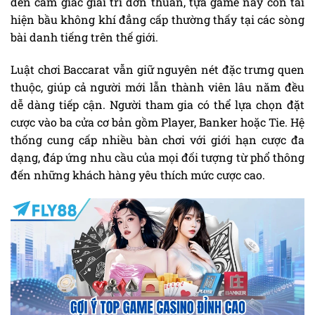
đến cảm giác giải trí đơn thuần, tựa game này còn tái
hiện bầu không khí đẳng cấp thường thấy tại các sòng
bài danh tiếng trên thế giới.
Luật chơi Baccarat vẫn giữ nguyên nét đặc trưng quen
thuộc, giúp cả người mới lẫn thành viên lâu năm đều
dễ dàng tiếp cận. Người tham gia có thể lựa chọn đặt
cược vào ba cửa cơ bản gồm Player, Banker hoặc Tie. Hệ
thống cung cấp nhiều bàn chơi với giới hạn cược đa
dạng, đáp ứng nhu cầu của mọi đối tượng từ phổ thông
đến những khách hàng yêu thích mức cược cao.