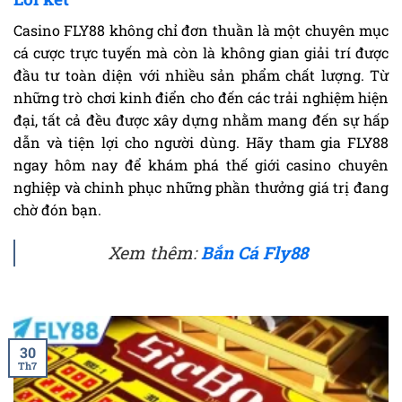
Casino FLY88 không chỉ đơn thuần là một chuyên mục
cá cược trực tuyến mà còn là không gian giải trí được
đầu tư toàn diện với nhiều sản phẩm chất lượng. Từ
những trò chơi kinh điển cho đến các trải nghiệm hiện
đại, tất cả đều được xây dựng nhằm mang đến sự hấp
dẫn và tiện lợi cho người dùng. Hãy tham gia FLY88
ngay hôm nay để khám phá thế giới casino chuyên
nghiệp và chinh phục những phần thưởng giá trị đang
chờ đón bạn.
Xem thêm:
Bắn Cá Fly88
30
Th7