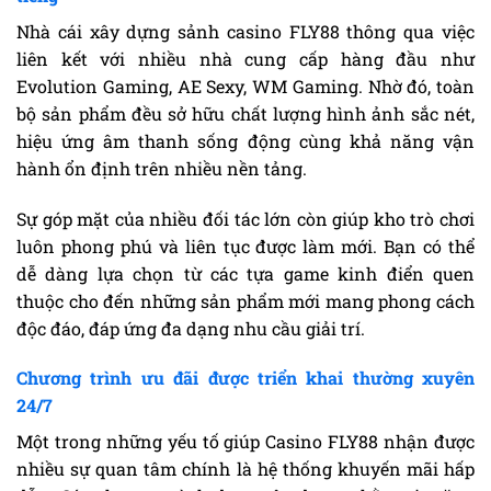
Nhà cái xây dựng sảnh casino FLY88 thông qua việc
liên kết với nhiều nhà cung cấp hàng đầu như
Evolution Gaming, AE Sexy, WM Gaming. Nhờ đó, toàn
bộ sản phẩm đều sở hữu chất lượng hình ảnh sắc nét,
hiệu ứng âm thanh sống động cùng khả năng vận
hành ổn định trên nhiều nền tảng.
Sự góp mặt của nhiều đối tác lớn còn giúp kho trò chơi
luôn phong phú và liên tục được làm mới. Bạn có thể
dễ dàng lựa chọn từ các tựa game kinh điển quen
thuộc cho đến những sản phẩm mới mang phong cách
độc đáo, đáp ứng đa dạng nhu cầu giải trí.
Chương trình ưu đãi được triển khai thường xuyên
24/7
Một trong những yếu tố giúp Casino FLY88 nhận được
nhiều sự quan tâm chính là hệ thống khuyến mãi hấp