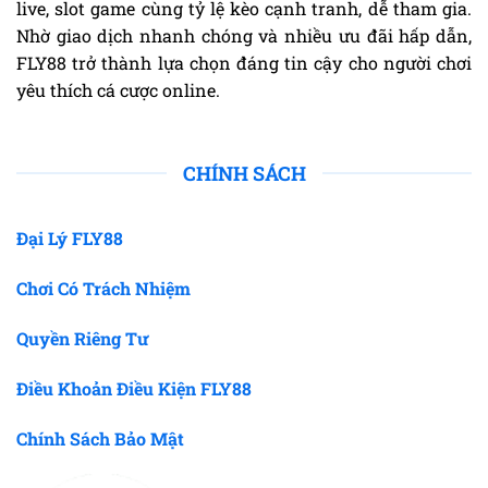
live, slot game cùng tỷ lệ kèo cạnh tranh, dễ tham gia.
Nhờ giao dịch nhanh chóng và nhiều ưu đãi hấp dẫn,
FLY88 trở thành lựa chọn đáng tin cậy cho người chơi
yêu thích cá cược online.
CHÍNH SÁCH
Đại Lý FLY88
Chơi Có Trách Nhiệm
Quyền Riêng Tư
Điều Khoản Điều Kiện FLY88
Chính Sách Bảo Mật