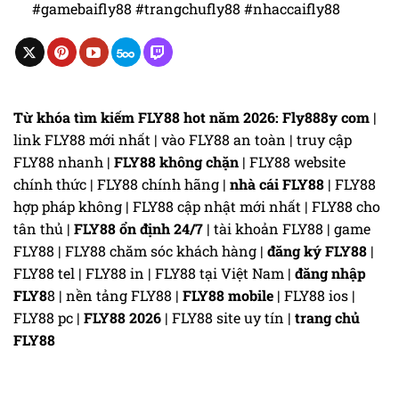
#gamebaifly88 #trangchufly88 #nhaccaifly88
Từ khóa tìm kiếm FLY88 hot năm 2026:
Fly888y com
|
link FLY88 mới nhất | vào FLY88 an toàn | truy cập
FLY88 nhanh |
FLY88 không chặn
| FLY88 website
chính thức | FLY88 chính hãng |
nhà cái FLY88
| FLY88
hợp pháp không | FLY88 cập nhật mới nhất | FLY88 cho
tân thủ |
FLY88 ổn định 24/7
| tài khoản FLY88 | game
FLY88 | FLY88 chăm sóc khách hàng |
đăng ký FLY88
|
FLY88 tel | FLY88 in | FLY88 tại Việt Nam |
đăng nhập
FLY8
8 | nền tảng FLY88 |
FLY88 mobile
| FLY88 ios |
FLY88 pc |
FLY88 2026
| FLY88 site uy tín |
trang chủ
FLY88