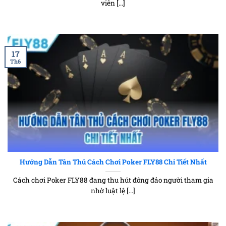
viên [...]
17
Th6
Hướng Dẫn Tân Thủ Cách Chơi Poker FLY88 Chi Tiết Nhất
Cách chơi Poker FLY88 đang thu hút đông đảo người tham gia
nhờ luật lệ [...]