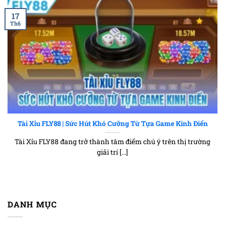
17
Th6
Tài Xỉu FLY88 | Sức Hút Khó Cưỡng Từ Tựa Game Kinh Điển
Tài Xỉu FLY88 đang trở thành tâm điểm chú ý trên thị trường
giải trí [...]
DANH MỤC