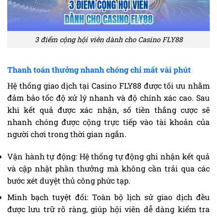
3 điểm cộng hội viên dành cho Casino FLY88
Thanh toán thưởng nhanh chóng chỉ mất vài phút
Hệ thống giao dịch tại Casino FLY88 được tối ưu nhằm
đảm bảo tốc độ xử lý nhanh và độ chính xác cao. Sau
khi kết quả được xác nhận, số tiền thắng cược sẽ
nhanh chóng được cộng trực tiếp vào tài khoản của
người chơi trong thời gian ngắn.
Vận hành tự động: Hệ thống tự động ghi nhận kết quả
và cập nhật phần thưởng mà không cần trải qua các
bước xét duyệt thủ công phức tạp.
Minh bạch tuyệt đối: Toàn bộ lịch sử giao dịch đều
được lưu trữ rõ ràng, giúp hội viên dễ dàng kiểm tra