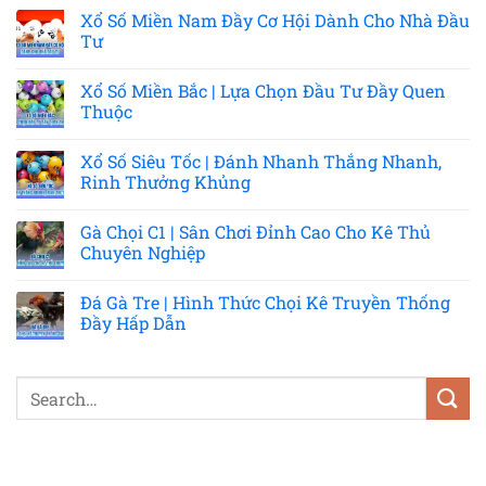
Xổ Số Miền Nam Đầy Cơ Hội Dành Cho Nhà Đầu
Tư
Xổ Số Miền Bắc | Lựa Chọn Đầu Tư Đầy Quen
Thuộc
Xổ Số Siêu Tốc | Đánh Nhanh Thắng Nhanh,
Rinh Thưởng Khủng
Gà Chọi C1 | Sân Chơi Đỉnh Cao Cho Kê Thủ
Chuyên Nghiệp
Đá Gà Tre | Hình Thức Chọi Kê Truyền Thống
Đầy Hấp Dẫn