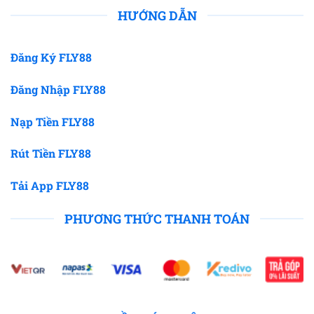
HƯỚNG DẪN
Đăng Ký FLY88
Đăng Nhập FLY88
Nạp Tiền FLY88
Rút Tiền FLY88
Tải App FLY88
PHƯƠNG THỨC THANH TOÁN