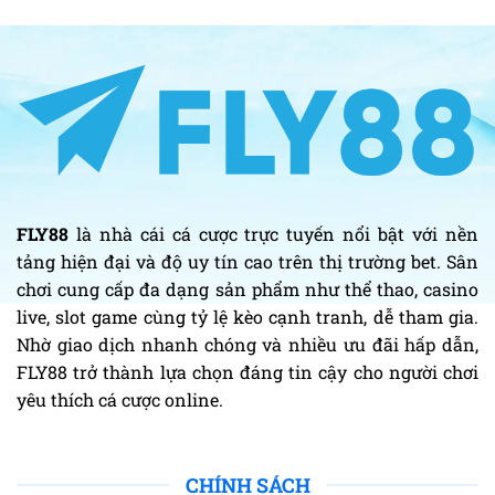
FLY88
là nhà cái cá cược trực tuyến nổi bật với nền
tảng hiện đại và độ uy tín cao trên thị trường bet. Sân
chơi cung cấp đa dạng sản phẩm như thể thao, casino
live, slot game cùng tỷ lệ kèo cạnh tranh, dễ tham gia.
Nhờ giao dịch nhanh chóng và nhiều ưu đãi hấp dẫn,
FLY88 trở thành lựa chọn đáng tin cậy cho người chơi
yêu thích cá cược online.
CHÍNH SÁCH