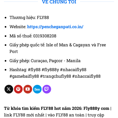
VỀ CHÚNG TÔI
Thương hiệu: FLY88
Website:
https://pencheganpati.co.in/
Mã số thuế: 0319308208
Giấy phép quốc tế: Isle of Man & Cagayan và Free
Port
Giấy phép: Curaçao, Pagcor - Manila
Hashtag:
#fly88 #fly888y #nhacaifly88
#gamebaifly88 #trangchufly88 #nhaccaifly88
Từ khóa tìm kiếm FLY88 hot năm 2026:
Fly888y com
|
link FLY88 mới nhất | vào FLY88 an toàn | truy cập